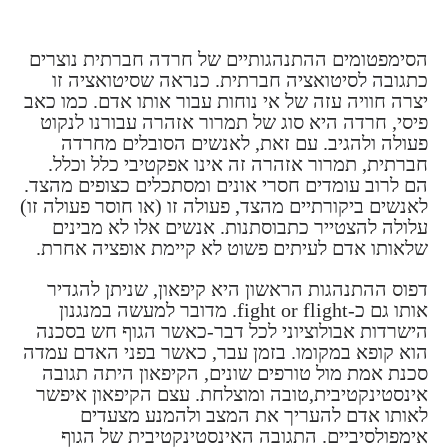
הסימפטומים ההתנהגותיים של חרדה חברתית נוצרים
כתגובה לסיטואציה חברתית. כנראה שסיטואציה זו
יצרה חוויה עזה של אי נוחות עבור אותו אדם. כמו כאב
פיסי, חרדה היא סוג של תמרור אזהרה עבורנו לנקוט
פעולה ולהגיב. עם זאת, לאנשים הסובלים מחרדה
חברתית, תמרור אזהרה זה אינו אפקטיבי כלל וכלל.
הם לרוב עומדים חסרי אונים ומסתכלים כצופים מהצד.
לאנשים ביקורתיים מהצד, פעולה זו (או חוסר פעולה זו)
עלולה להצטייר כתבוסתנות. אנשים אלו לא מבינים
שלאותו אדם לעיתים פשוט לא קיימת אופציה אחרת.
דפוס ההתנהגות הראשון היא קיפאון, שניתן להגדיר
אותו גם כ-fight or flight. מדובר למעשה במנגנון
הישרדות אבולוציוני לכל דבר-כאשר הגוף חש בסכנה
הוא קופא במקומו. בזמן עבר, כאשר בפני האדם עמדה
סכנת אמת מול טורפים שונים, הקיפאון היתה תגובה
אינסטינקטיבית,טובה ומוצלחת. עצם הקיפאון איפשר
לאותו אדם להעריך את המצב ולהמנע מצעדים
אימפולסיביים. התגובה האינסטינקטיבית של הגוף