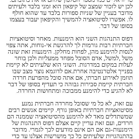
לכן יש לזכור שמצב של קיפאון הוא זמני בלבד ולעיתים
מדובר בעניין של שניות ספורות בלבד עד שהוא חולף
לו. אפשרו לסיטואציה להמשיך והקיפאון יעבור בעצמו
בסופו של דבר.
דפוס התנהגות השני הוא הימנעות. מאחר וסיטואציות
חברתיות רבות גורמות לך להרגשת אי-נוחות, אתה צפוי
לנסות להימנע מהן, לפחות מחלקן. הימנעות זאת שונה
משל ,למשל, אדם הסובל מפחד ממעליות ולכן בוחר
לעלות במקום במדרגות. השוני הוא שלעיתים לא קיימת
בפנייך אלטרנטיבה אחרת.אם לדוגמא נוצר מצב שבו
תוזמן לאירוע חברתי, אם אתה סובל מהפרעת חרדה
חברתית קיימת סבירות גבוהה כי תעדיף בסופו של דבר
לא להגיע כדי להימנע ממבוכה ומתחושות החרדה.
עם זאת, לא כל מי שסובל מחרדה חברתית נמנע
מסיטואציות חברתיות באופן גורף. קיימים אנשים רבים
שמשתדלים מאד לא להימנע מהסיטואציה שממנה הם
חרדים, ועם זאת עדיין קיים אצלם דפוס התנהגות של
הימנעות-גם אם הם אינם מודעים לכך לגמרי. מדובר
בהתנהגויות שלעיתים כל כך מושרשות אצלנו עד כדי