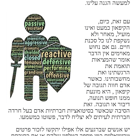
למעשה הגנה עלינו.
עם זאת, כיום,
הקיפאון כמעט ואינו
מועיל, מאחר ולא
נשקפת לנו כל סכנת
חיים. גם אם נחוש
מאוימים אין הדבר
אומר שהמציאות
תואמת את
הרגשתינו ואת
מחשבותינו. כאשר
אדם חווה תגובה של
קיפאון , היא מונעת
ממנו חופש תנועה,
דיבור או תגובה. זאת
הסיבה שכאשר בסיטואציות חברתיות אדם בעל חרדה
חברתית לעיתים לא יצליח לדבר, פשוטו כמשמעו.
יש אנשים שברגעים אלו אפילו יתקשו לזכור פרטים
טריוויאליים כמו מספר הטלפון שלהם או את כתובתם.